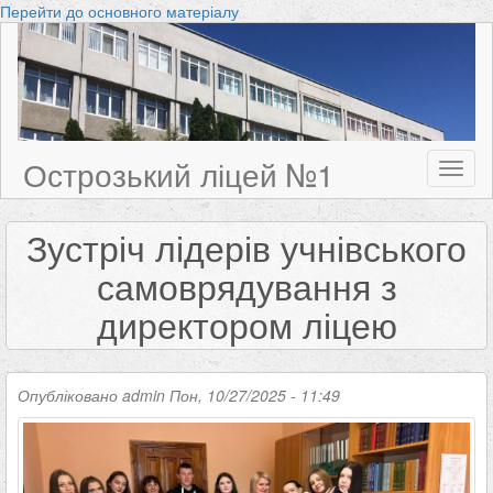
Перейти до основного матеріалу
Острозький ліцей №1
Toggl
naviga
Зустріч лідерів учнівського
самоврядування з
директором ліцею
Опубліковано
admin
Пон, 10/27/2025 - 11:49