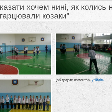
азати хочем нині, як колись 
, гарцювали козаки"
Щоб додати коментар,
увійдіть