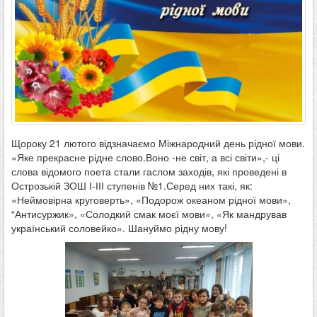
Щороку 21 лютого відзначаємо Міжнародний день рідної мови.
«Яке прекрасне рідне слово.Воно -не світ, а всі світи»,- ці
слова відомого поета стали гаслом заходів, які проведені в
Острозькій ЗОШ І-ІІІ ступенів №1.Серед них такі, як:
«Неймовірна круговерть», «Подорож океаном рідної мови»,
“Антисуржик», «Солодкий смак моєї мови», «Як мандрував
український соловейко». Шануймо рідну мову!