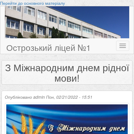
Перейти до основного матеріалу
Острозький ліцей №1
Toggl
naviga
З Міжнародним днем рідної
мови!
Опубліковано
admin
Пон, 02/21/2022 - 15:51