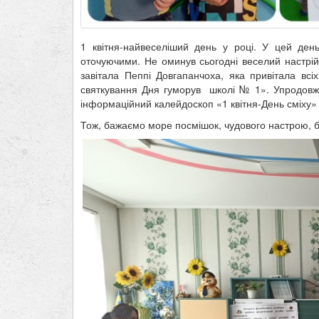
1 квітня-найвеселіший день у році. У цей де
оточуючими. Не оминув сьогодні веселий настрій
завітала Пеппі Довгапанчоха, яка привітала в
святкування Дня гуморув школі № 1». Упродовж 
інформаційний калейдоскоп «1 квітня-День сміху»
Тож, бажаємо море посмішок, чудового настрою, б