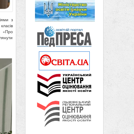
іями з
класів
и «Про
лянути