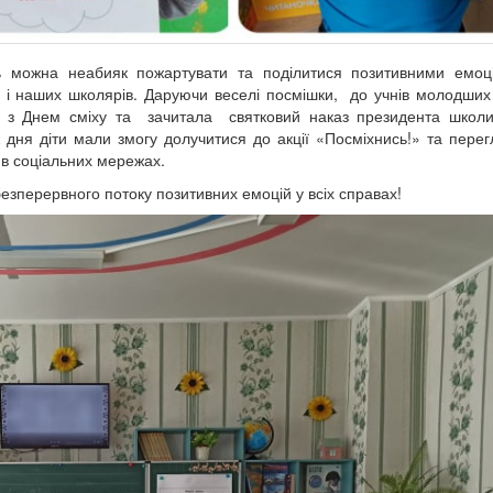
нь можна неабияк пожартувати та поділитися позитивними емоц
 і наших школярів. Даруючи веселі посмішки, до учнів молодших 
сіх з Днем сміху та зачитала святковий наказ президента школ
дня діти мали змогу долучитися до акції «Посміхнись!» та перег
 в соціальних мережах.
езперервного потоку позитивних емоцій у всіх справах!