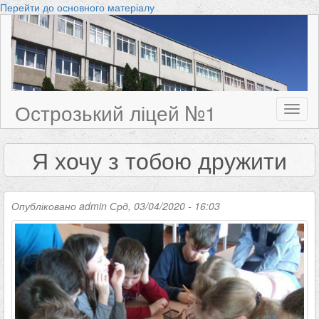
Перейти до основного матеріалу
Острозький ліцей №1
Toggl
naviga
Я хочу з тобою дружити
Опубліковано
admin
Срд, 03/04/2020 - 16:03