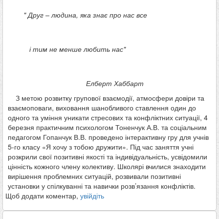
" Друг – людина, яка знає про нас все
і тим не менше любить нас"
Елберт Хаббарт
З метою розвитку групової взаємодії, атмосфери довіри та
взаємоповаги, виховання шанобливого ставлення один до
одного та уміння уникати стресових та конфліктних ситуації, 4
березня практичним психологом Тоненчук А.В. та соціальним
педагогом Гопанчук В.В. проведено інтерактивну гру для учнів
5-го класу «Я хочу з тобою дружити». Під час заняття учні
розкрили свої позитивні якості та індивідуальність, усвідомили
цінність кожного члену колективу. Школярі вчилися знаходити
вирішення проблемних ситуацій, розвивали позитивні
установки у спілкуванні та навички розв’язання конфліктів.
Щоб додати коментар,
увійдіть