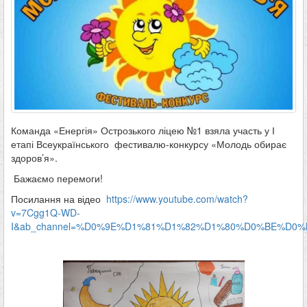
Команда «Енергія» Острозького ліцею №1 взяла участь у І
етапі Всеукраїнського фестивалю-конкурсу «Молодь обирає
здоров’я».
Бажаємо перемоги!
Посилання на відео
https://www.youtube.com/watch?
v=7Cgg1Q-WD-
I&ab_channel=%D0%9E%D1%81%D1%82%D1%80%D0%BE%D