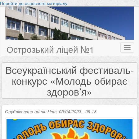
Перейти до основного матеріалу
Острозький ліцей №1
Toggl
naviga
Всеукраїнський фестиваль-
конкурс «Молодь обирає
здоров’я»
Опубліковано
admin
Чтв, 05/04/2023 - 09:18