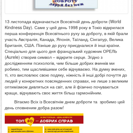
13 листопада відзначається Всесвітній день доброти (World
Kindness Day). Саме у цей день 1998 року в Токіо відкрилася
перша конференція Всесвітнього руху за доброту, в якій брали
участь Австралія, Канада, Японія, Таїланд, Сінгапур, Велика
Британія, США. Пізніше до руху приєдналися й інші країни.
Спеціально для цього дня французький художник ОРЕЛЬ
(Aurele) створив символ – відкрите серце. Згідно з
дослідженням психологів, чим більше добрих вчинків ми
робимо, тим щасливішими себе відчуваємо. На думку вчених,
ті, хто висловлює свою подяку, ніжність й інші добрі почуття до
людей у конкретних повсякденних справах, не лише з великим
оптимізмом дивляться на світ, але й фізично почуваються
краще, відчувають своє життя більш гармонійним.
Вітаємо Всіх із Всесвітнім днем доброти та зробимо цей
день сповненим добра разом!