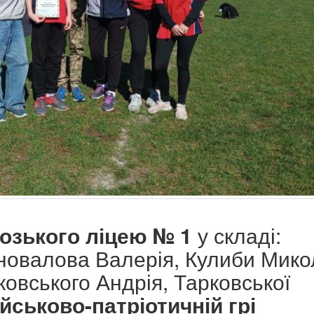
озького ліцею № 1
у складі:
новалова Валерія, Кулиби Мико
овського Андрія, Тарковської
військово-патріотичній грі