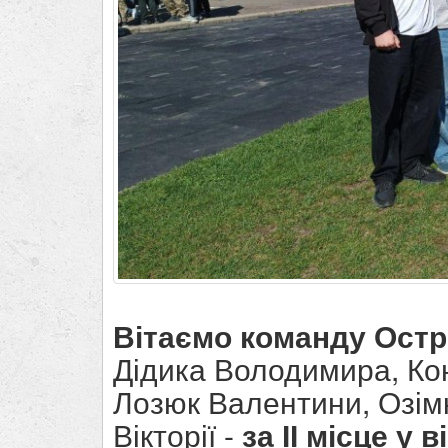
Вітаємо команду Остр
Дідика Володимира, Ко
Лозюк Валентини, Озімк
Вікторії -
за ІІ місце у 