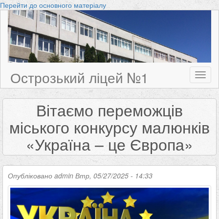
Перейти до основного матеріалу
Острозький ліцей №1
Toggl
naviga
Вітаємо переможців
міського конкурсу малюнків
«Україна – це Європа»
Опубліковано
admin
Втр, 05/27/2025 - 14:33