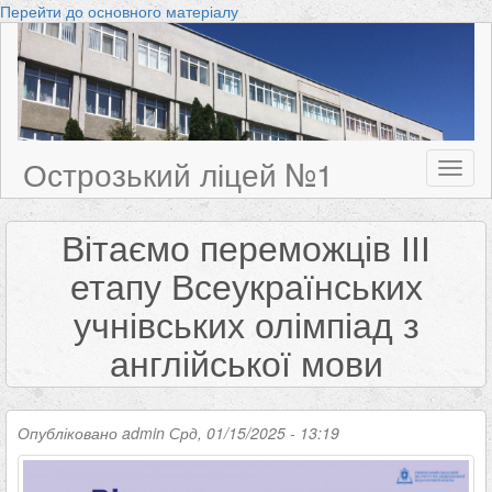
Перейти до основного матеріалу
Острозький ліцей №1
Toggl
naviga
Вітаємо переможців ІІІ
етапу Всеукраїнських
учнівських олімпіад з
англійської мови
Опубліковано
admin
Срд, 01/15/2025 - 13:19