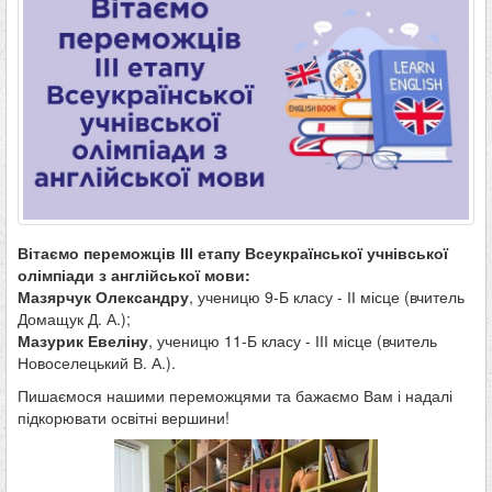
Вітаємо переможців ІІІ етапу Всеукраїнської учнівської
олімпіади з англійської мови:
Мазярчук Олександру
, ученицю 9-Б класу - ІІ місце (вчитель
Домащук Д. А.);
Мазурик Евеліну
, ученицю 11-Б класу - ІІІ місце (вчитель
Новоселецький В. А.).
Пишаємося нашими переможцями та бажаємо Вам і надалі
підкорювати освітні вершини!