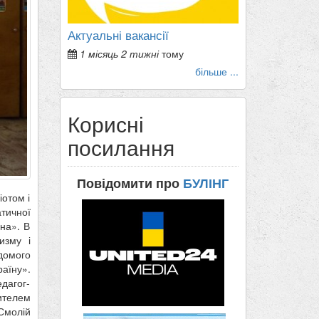
Актуальні вакансії
1 місяць 2 тижні
тому
більше ...
Корисні
посилання
Повідомити про
БУЛІНГ
іотом і
тичної
на». В
изму і
ідомого
аїну».
дагог-
чителем
 Смолій