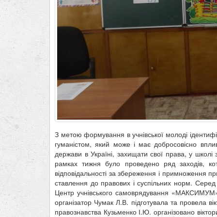
З метою формування в учнівської молоді ідентифі
гуманістом, який може і має добросовісно впли
держави в Україні, захищати свої права, у школі
рамках тижня було проведено ряд заходів, кот
відповідальності за збереження і примноження пр
ставлення до правових і суспільних норм. Серед
Центр учнівського самоврядування «МАКСИМУМ» о
організатор Чумак Л.В. підготувала та провела в
правознавства Кузьменко І.Ю. організовано віктори