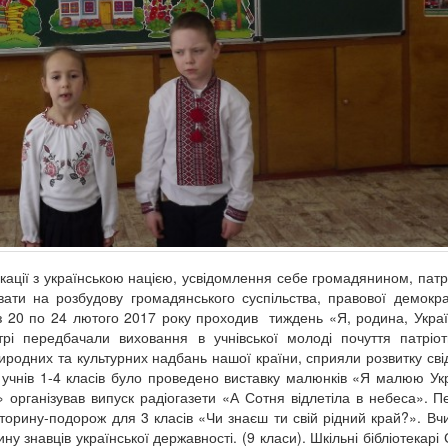
кації з українською нацією, усвідомлення себе громадянином, патр
вати на розбудову громадянського суспільства, правової демокра
 з 20 по 24 лютого 2017 року проходив тиждень «Я, родина, Украї
рі передбачали виховання в учнівської молоді почуття патріот
иродних та культурних надбань нашої країни, сприяли розвитку св
 учнів 1-4 класів було проведено виставку малюнків «Я малюю Укр
рганізував випуск радіогазети «А Сотня відлетіла в небеса». Пе
ікторину-подорож для 3 класів «Чи знаєш ти свій рідний край?». В
ну знавців української державності. (9 класи). Шкільні бібліотекарі