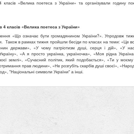
 класів «Велика поетеса з України» та організували годину пое
в 4 класів «Велика поетеса з України»
домлення «Що означає бути громадянином України?». Упродовж тиж
ли. Також в рамках тижня пройшли бесіди по класах на теми: «Це в
нин держави», «У чому патріотизм душі, серця і дій», «У на
країну», «А я просто українка, україночка», «Моя рідна Україна
оєї землі», «Сучасний політик, який подобається», «Ти у моєму 
отримання прав людини», «Не розгубіть скарбів душі своєї», «Народ
д», "Національні символи України" а інші.