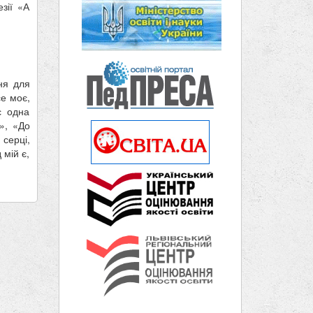
зії «А
ня для
се моє,
с одна
», «До
серці,
 мій є,