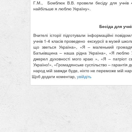
Г.М., Бомблюк В.В. провели бесіду для учнів 4
найбільше я люблю Україну».
Бесіда для учні
Вчителі історії підготували інформаційні пові
учнів 1-4 класів проведено екскурсії в музей шко
що зветься Україна», «Я – маленький громадя
Батьківщина – наша рідна Україна», «Я люблю У
джерел духовності мого краю », «Я – патріот св
Україно!», «Громадянське суспільство – гарантія д
народ мій завжди буде, ніхто не переможе мій наро
Щоб додати коментар,
увійдіть