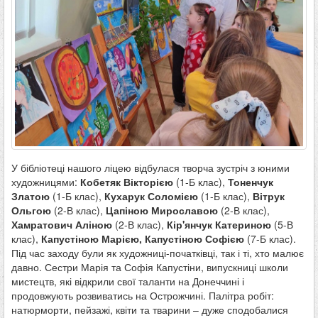
У бібліотеці нашого ліцею відбулася творча зустріч з юними
художницями:
Кобетяк Вікторією
(1-Б клас),
Тоненчук
Златою
(1-Б клас),
Кухарук Соломією
(1-Б клас),
Вітрук
Ольгою
(2-В клас),
Цапіною Мирославою
(2-В клас),
Хамратович Аліною
(2-В клас),
Кір'янчук Катериною
(5-В
клас),
Капустіною Марією, Капустіною Софією
(7-Б клас).
Під час заходу були як художниці-початківці, так і ті, хто малює
давно. Сестри Марія та Софія Капустіни, випускниці школи
мистецтв, які відкрили свої таланти на Донеччині і
продовжують розвиватись на Острожчині. Палітра робіт:
натюрморти, пейзажі, квіти та тварини – дуже сподобалися