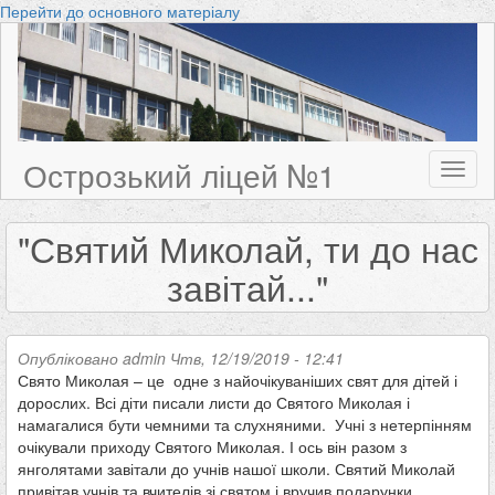
Перейти до основного матеріалу
Острозький ліцей №1
Toggl
naviga
"Святий Миколай, ти до нас
завітай..."
Опубліковано
admin
Чтв, 12/19/2019 - 12:41
Свято Миколая – це одне з найочікуваніших свят для дітей і
дорослих. Всі діти писали листи до Святого Миколая і
намагалися бути чемними та слухняними. Учні з нетерпінням
очікували приходу Святого Миколая. І ось він разом з
янголятами завітали до учнів нашої школи. Святий Миколай
привітав учнів та вчителів зі святом і вручив подарунки.