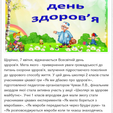
Щорічно, 7 квітня, відзначається Всесвітній день
здоров'я. Мета якого - привернення уваги громадськості до
питань охорони здоров'я, залучення підростаючого покоління
до здорового способу життя. У цей день школярі 2 класів стали
учасниками цікавої гри «Як ми дбаємо про здоров'я»,
підготовленої педагогом-організатором Чумак Л.В., фінальним
акордом якої стала активна участь у акції «Школярі за здорове
майбутнє». Учні 1 класів впродовж дня мали змогу стати
учасниками цікавих експериментів «Як мило бореться з
мікробами», «Як мікроби передаються через брудні руки» та
«Як розповсюджуються мікроби коли ти чхаєш знаходячись