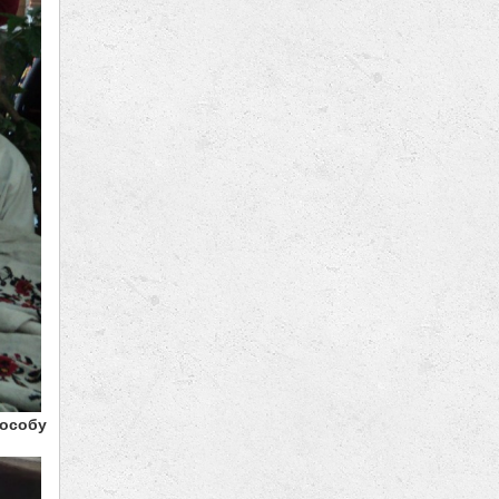
пособу