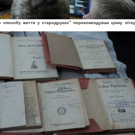
 способу життя у стародруках" порекомендував цінну літе
.