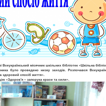
і
Всеукраїнський місячник шкільних бібліотек
«Шкільна бібліо
чника було проведено низку заходів.
Розпочався Всеукраї
за здоровий спосіб життя».
ію «Здоров'я – запорука краси та сили».