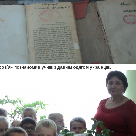
ов’я» познайомив учнів з давнім одягом українців.