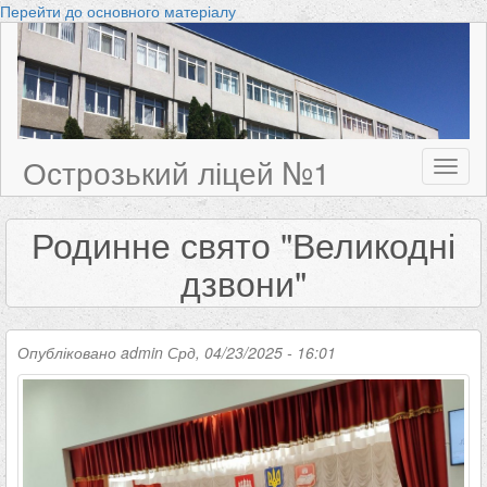
Перейти до основного матеріалу
Острозький ліцей №1
Toggl
naviga
Родинне свято "Великодні
дзвони"
Опубліковано
admin
Срд, 04/23/2025 - 16:01