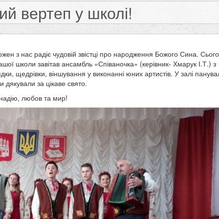
ий вертеп у школі!
кожен з нас радіє чудовій звістці про народження Божого Сина. Сього
ашої школи завітав ансамбль «Співаночка» (керівник- Хмарук І.Т.) з
дки, щедрівки, віншування у виконанні юних артистів. У залі панува
 дякували за цікаве свято.
надію, любов та мир!