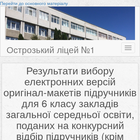
Перейти до основного матеріалу
Острозький ліцей №1
Toggl
naviga
Результати вибору
електронних версій
оригінал-макетів підручників
для 6 класу закладів
загальної середньої освіти,
поданих на конкурсний
відбір підручників (крім