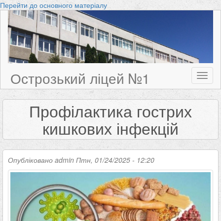
Перейти до основного матеріалу
Острозький ліцей №1
Toggl
naviga
Профілактика гострих
кишкових інфекцій
Опубліковано
admin
Птн, 01/24/2025 - 12:20