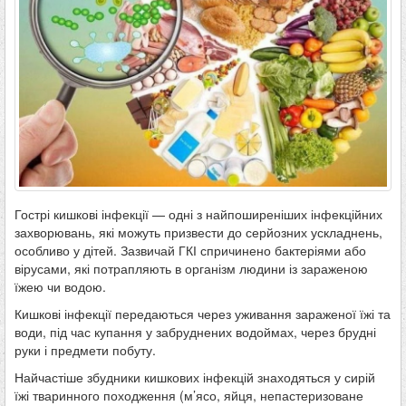
Гострі кишкові інфекції — одні з найпоширеніших інфекційних
захворювань, які можуть призвести до серйозних ускладнень,
особливо у дітей. Зазвичай ГКІ спричинено бактеріями або
вірусами, які потрапляють в організм людини із зараженою
їжею чи водою.
Кишкові інфекції передаються через уживання зараженої їжі та
води, під час купання у забруднених водоймах, через брудні
руки і предмети побуту.
Найчастіше збудники кишкових інфекцій знаходяться у сирій
їжі тваринного походження (м’ясо, яйця, непастеризоване