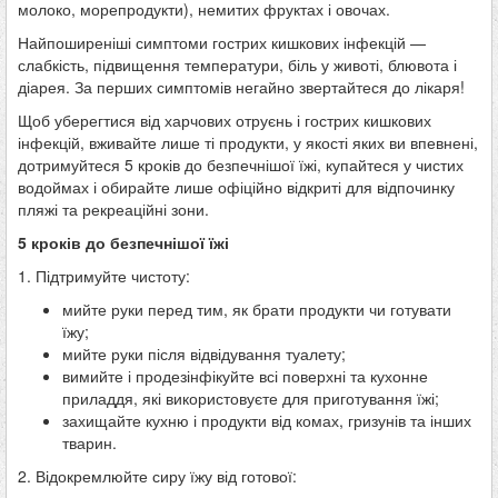
молоко, морепродукти), немитих фруктах і овочах.
Найпоширеніші симптоми гострих кишкових інфекцій —
слабкість, підвищення температури, біль у животі, блювота і
діарея. За перших симптомів негайно звертайтеся до лікаря!
Щоб уберегтися від харчових отруєнь і гострих кишкових
інфекцій, вживайте лише ті продукти, у якості яких ви впевнені,
дотримуйтеся 5 кроків до безпечнішої їжі, купайтеся у чистих
водоймах і обирайте лише офіційно відкриті для відпочинку
пляжі та рекреаційні зони.
5 кроків до безпечнішої їжі
1. Підтримуйте чистоту:
мийте руки перед тим, як брати продукти чи готувати
їжу;
мийте руки після відвідування туалету;
вимийте і продезінфікуйте всі поверхні та кухонне
приладдя, які використовуєте для приготування їжі;
захищайте кухню і продукти від комах, гризунів та інших
тварин.
2. Відокремлюйте сиру їжу від готової: