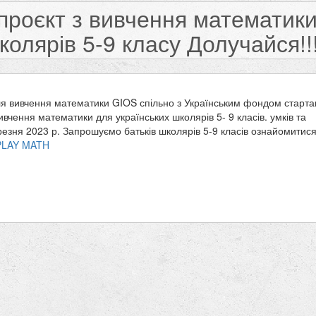
проєкт з вивчення математики
колярів 5-9 класу Долучайся!!
ля вивчення математики GIOS спільно з Українським фондом старта
вчення математики для українських школярів 5- 9 класів. умків та
езня 2023 р. Запрошуємо батьків школярів 5-9 класів ознайомитися
PLAY MATH