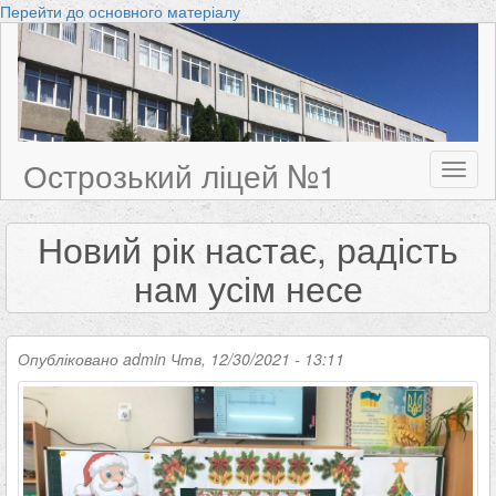
Перейти до основного матеріалу
Острозький ліцей №1
Toggl
naviga
Новий рік настає, радість
нам усім несе
Опубліковано
admin
Чтв, 12/30/2021 - 13:11