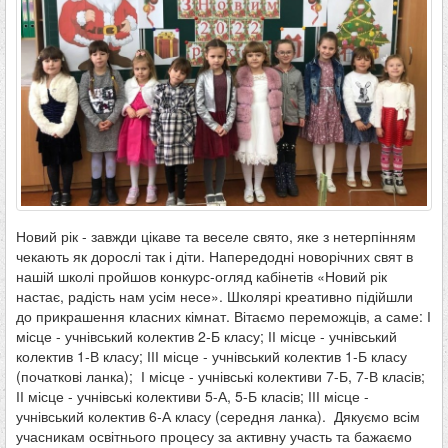
Новий рік - завжди цікаве та веселе свято, яке з нетерпінням
чекають як дорослі так і діти. Напередодні новорічних свят в
нашій школі пройшов конкурс-огляд кабінетів «Новий рік
настає, радість нам усім несе». Школярі креативно підійшли
до прикрашення класних кімнат. Вітаємо переможців, а саме: І
місце - учнівський колектив 2-Б класу; ІІ місце - учнівський
колектив 1-В класу; ІІІ місце - учнівський колектив 1-Б класу
(початкові ланка); І місце - учнівські колективи 7-Б, 7-В класів;
ІІ місце - учнівські колективи 5-А, 5-Б класів; ІІІ місце -
учнівський колектив 6-А класу (середня ланка). Дякуємо всім
учасникам освітнього процесу за активну участь та бажаємо