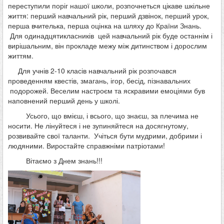
переступили поріг нашої школи, розпочнеться цікаве шкільне
життя: перший навчальний рік, перший дзвінок, перший урок,
перша вчителька, перша оцінка на шляху до Країни Знань.
Для одинадцятикласників цей навчальний рік буде останнім і
вирішальним, він прокладе межу між дитинством і дорослим
життям.
Для учнів 2-10 класів навчальний рік розпочався
проведенням квестів, змагань, ігор, бесід, пізнавальних
подорожей. Веселим настроєм та яскравими емоціями був
наповнений перший день у школі.
Усього, що вмієш, і всього, що знаєш, за плечима не
носити. Не лінуйтеся і не зупиняйтеся на досягнутому,
розвивайте свої таланти. Учіться бути мудрими, добрими і
людяними. Виростайте справжніми патріотами!
Вітаємо з Днем знань!!!