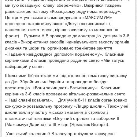
ми тую козацькую славу збережемо». Відкрився тиждень
радіогазетою на тему «Козацькому роду нема переводу».
Центром учнівського самоврядування «МАКСИМУМ»
проведено патріотичну акцію «Дякую захисникам!» (
написання листа герою, вірша захиснику та малюнка на
фронт). Гульком А.В проведено демонстрацію для учнів 3-8
класів «Використання засобів індивідуального захисту органів
дихання та шкіри та організовано тренінгове заняття
«Надання невідкладної допомоги пораненому». Класними
керівниками 2 класів проведено родинне свято «Мій татусь
найкращий у світі».
Шкільними бібліотекарями підготовлено тематичну виставку
до Дня Збройних сил України та проведено бесіду-
презентацію «Вони захищають Батьківщину». Класними
керівника 3-8 класів проведено вітально-розважальне свято
«Наші славні козачата». Для учнів 8-11 класів організовано
конкурсно-розважальну програму «Лицар школи». Також учні
школи взяли участь у міських змагання зі стрільби з
пневматичної гвинтівки «Влучний стрілок» та вибороли ІІ
(Максимчук Дарина) та ІІІ місце (Ярмолюк Вікторія).
Учнівський колектив 9-В класу організували конкурсно-