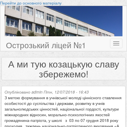
Перейти до основного матеріалу
Острозький ліцей №1
Toggl
naviga
А ми тую козацькую славу
збережемо!
Опубліковано
admin
Птн, 12/07/2018 - 16:43
З метою формування в учнівської молоді ціннісного ставлення
особистості до суспільства і держави, розвитку в учнів
загальнолюдських цінностей, національної гордості, культури
міжнародних відносин, морально-психологічних якостей
громадянина-патріота, у школі з 03 по 07 грудня 2018 року
проходив тиждень національно-патріотичного виховання «А