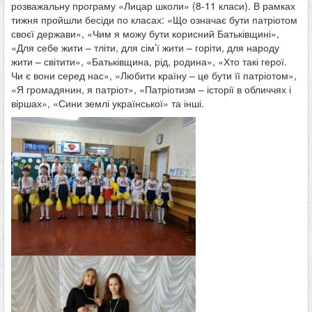
розважальну програму «Лицар школи» (8-11 класи). В рамках
тижня пройшли бесіди по класах: «Що означає бути патріотом
своєї держави», «Чим я можу бути корисний Батьківщині»,
«Для себе жити – тліти, для сім’ї жити – горіти, для народу
жити – світити», «Батьківщина, рід, родина», «Хто такі герої.
Чи є вони серед нас», «Любити країну – це бути її патріотом»,
«Я громадянин, я патріот», «Патріотизм – історії в обличчях і
віршах», «Сини землі української» та інші.