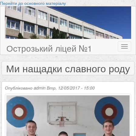
Перейти до основного матеріалу
Острозький ліцей №1
Toggl
naviga
Ми нащадки славного роду
Опубліковано
admin
Втр, 12/05/2017 - 15:00