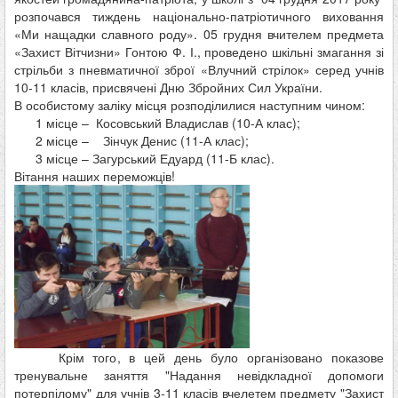
розпочався тиждень національно-патріотичного виховання
«Ми нащадки славного роду». 05 грудня вчителем предмета
«Захист Вітчизни» Гонтою Ф. І., проведено шкільні змагання зі
стрільби з пневматичної зброї «Влучний стрілок» серед учнів
10-11 класів, присвячені Дню Збройних Сил України.
В особистому заліку місця розподілилися наступним чином:
1 місце – Косовський Владислав (10-А клас);
2 місце – Зінчук Денис (11-А клас);
3 місце – Загурський Едуард (11-Б клас).
Вітання наших переможців!
Крім того, в цей день було організовано показове
тренувальне заняття "Надання невідкладної допомоги
потерпілому" для учнів 3-11 класів вчелетем предмету "Захист