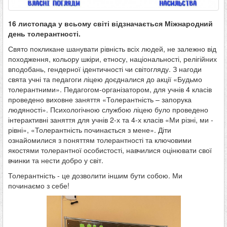
16 листопада у всьому світі відзначається Міжнародний
день толерантності.
Свято покликане шанувати рівність всіх людей, не залежно від
походження, кольору шкіри, етносу, національності, релігійних
вподобань, гендерної ідентичності чи світогляду. З нагоди
свята учні та педагоги ліцею доєдналися до акції «Будьмо
толерантними». Педагогом-організатором, для учнів 4 класів
проведено виховне заняття «Толерантність – запорука
людяності». Психологічною службою ліцею було проведено
інтерактивні заняття для учнів 2-х та 4-х класів «Ми різні, ми -
рівні», «Толерантність починається з мене». Діти
ознайомилися з поняттям толерантності та ключовими
якостями толерантної особистості, навчилися оцінювати свої
вчинки та нести добро у світ.
Толерантність - це дозволити іншим бути собою. Ми
починаємо з себе!