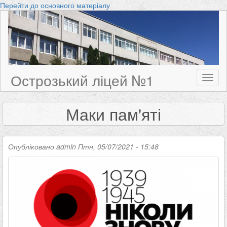
Перейти до основного матеріалу
Острозький ліцей №1
Toggl
naviga
Маки пам'яті
Опубліковано
admin
Птн, 05/07/2021 - 15:48