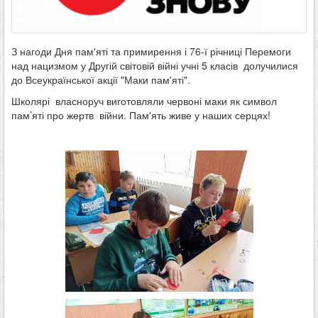
З нагоди Дня пам'яті та примирення і 76-ї річниці Перемоги
над нацизмом у Другій світовій війні учні 5 класів долучилися
до Всеукраїнської акції "Маки пам'яті".
Школярі власноруч виготовляли червоні маки як символ
пам’яті про жертв війни. Пам'ять живе у наших серцях!