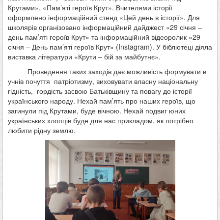
Крутами», «Пам’яті героїв Крут». Вчителями історії
оформлено інформаційний стенд «Цей день в історії». Для
школярів організовано інформаційний дайджест «29 січня –
день пам’яті героїв Крут» та інформаційний відеоролик «29
січня – День пам’яті героїв Крут» (Instagram). У бібліотеці діяла
виставка літератури «Крути – бій за майбутнє».
Проведення таких заходів дає можливість формувати в
учнів почуття патріотизму, виховувати власну національну
гідність, гордість засвою Батьківщину та повагу до історії
українського народу. Нехай пам’ять про наших героїв, що
загинули під Крутами, буде вічною. Нехай подвиг юних
українських хлопців буде для нас прикладом, як потрібно
любити рідну землю.