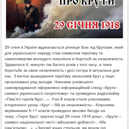
29 січня в Україні відзначається річниця бою під Крутами, який
для українського народу став символом героїзму та
самопожертви молодого покоління в боротьбі за незалежність.
Здавалося б, минуло так багато років з того часу, а тема
боротьби за свою незалежність і досі гостра й актуальна для
нас. З метою вшанування героїзму захисників Крут у ліцеї
організовано ряд заходів. Членами учнівського
самоврядування оформлено інформаційний стенд «Крути -
символ українського патріотизму» та проведено радіолінійку
«Пам’яті героїв Крут…». Учні 8 класів стали учасниками
історичного уроку «Крут – бій за незалежність». Класними
керівниками 5-11 класів проведено виховні бесіди на
тему: «Герої Крут: трагічні події 29 січня 1918 року», «Крути –
символ національної честі і військової доблесті», «Ми
пам’ятаємо…», «Заповіт юних стрільців, які впали під