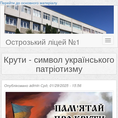
Перейти до основного матеріалу
Острозький ліцей №1
Toggl
naviga
Крути - символ українського
патріотизму
Опубліковано
admin
Срд, 01/29/2025 - 15:56