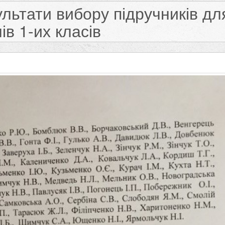
льтати вибору підручників дл
ів 1-их класів