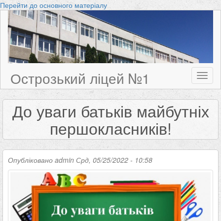
Перейти до основного матеріалу
Острозький ліцей №1
Toggl
naviga
До уваги батьків майбутніх
першокласників!
Опубліковано
admin
Срд, 05/25/2022 - 10:58