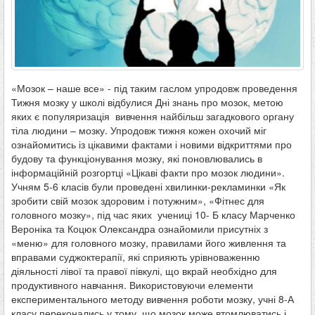
«Мозок – наше все» - під таким гаслом упродовж проведення
Тижня мозку у школі відбулися Дні знань про мозок, метою
яких є популяризація вивчення найбільш загадкового органу
тіла людини – мозку. Упродовж тижня кожен охочий міг
ознайомитись із цікавими фактами і новими відкриттями про
будову та функціонування мозку, які поновлювались в
інформаційній розгортці «Цікаві факти про мозок людини».
Учням 5-6 класів були проведені хвилинки-рекламинки «Як
зробити свій мозок здоровим і потужним», «Фітнес для
головного мозку», під час яких учениці 10- Б класу Марченко
Вероніка та Коцюк Олександра ознайомили присутніх з
«меню» для головного мозку, правилами його живлення та
вправами суджоктерапії, які сприяють урівноваженню
діяльності лівої та правої півкулі, що вкрай необхідно для
продуктивного навчання. Використовуючи елементи
експериментального методу вивчення роботи мозку, учні 8-А
класу переконались у тому, що мозок може втомлюватись і