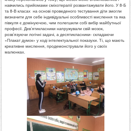
навчились прийомами сміхотерапії розвантажувати його. У 8-Б
та 8-В класах на основі проведеного тестування діти змогли
визначити для себе індивідуальні особливості мислення та яка
півкуля є домінуючою, чим полегшили собі вибір майбутньої
професії. Дев’ятикласники напружували свій мозок,
розв’язуючи логічні задачі, а десятикласники- складаючи
«Плакат думок» у ході інтелектуальної показухи. Ті, що мають
креативне мислення, продемонстрували його у своїх
малюнках.