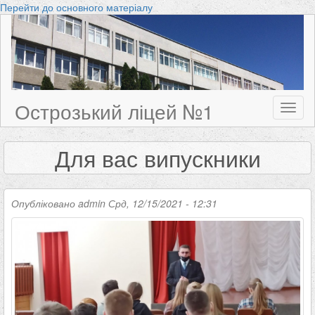
Перейти до основного матеріалу
Острозький ліцей №1
Toggl
naviga
Для вас випускники
Опубліковано
admin
Срд, 12/15/2021 - 12:31