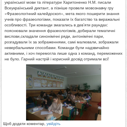
української мови та літератури Харитоненко Н.М. писали
Всеукраїнський диктант, а пізніше провели мовознавчу гру
«Фразеологічний калейдоскоп», мета якого поширити знання
учнів про фразеологізми, показати їх багатство та виражальні
особливості. Три команди змагались в дев’яти раундах:
пояснювали значення фразеологізмів, добирали тематичні
вислови,складали синонімічні ряди, антонімічні пари,
розгадували їх за зображеннями, самі малювали, зображали
невербальними способами. Команди були надзвичайно
активними, і хоч перемогла лише одна з команд, переможених
не було. Гарний настрій і корисний досвід отримали всі!
Щоб додати коментар,
увійдіть