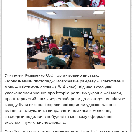
Учителем Кузьменко О.Є. організовано виставку
«Мовознавчий листопад»; мовознавче рандеву «Плекатимеш
мову – цвістимуть слова» ( 8- А клас), під час якого учні
удосконалили знання про історію розвитку української мови,
про її тернистий шлях через заборони до сьогодення; під час
заходу були виконані вправи, які сприяли удосконаленню
вміння аналізувати та виправляти помилки в мовленні,
знаходити недоліки в побудові та мовному оформленні
власних і чужих висловлювань.
Учні 6-х та 7-х класів під керівництвом Корж Т.С. взяли участь в