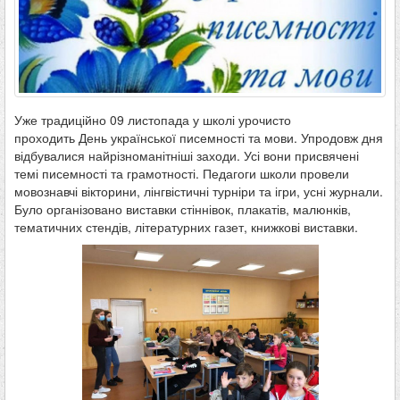
Уже традиційно 09 листопада у школі урочисто
проходить День української писемності та мови. Упродовж дня
відбувалися найрізноманітніші заходи. Усі вони присвячені
темі писемності та грамотності. Педагоги школи провели
мовознавчі вікторини, лінгвістичні турніри та ігри, усні журнали.
Було організовано виставки стіннівок, плакатів, малюнків,
тематичних стендів, літературних газет, книжкові виставки.