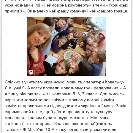
українознавчій грі «Неймовірна круговерть» з теми «Українські
прислів’я». Визначено найкращу команду і найкращого гравця.
Спільно з учителем української мови та літератури Ковальчук
Л.А. учні 9- А класу провели мовознавчу гру - редагування « А
я пишу рідною так..» з школярами 5, 6, 7 класів. Діти вчились
вирізняти кальки та росіянізми в мовному потоці й уміти
заміняти
правильними відповідниками української мови. Захід
спрямований на те, щоб дбати про чистоту та культуру
мовлення. Цікавим були конкурс малюнків "Моя мова
калинова" та вікторина "Знавець рідної мови"(вчитель
Тарасюк Ж.М.). Учні 10-А класу під керівництвом вчителя