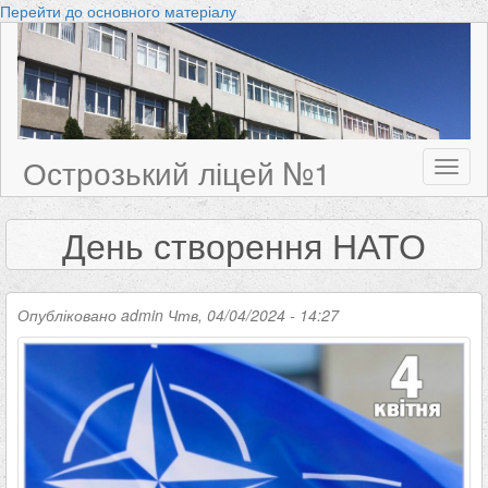
Перейти до основного матеріалу
Острозький ліцей №1
Toggl
naviga
День створення НАТО
Опубліковано
admin
Чтв, 04/04/2024 - 14:27