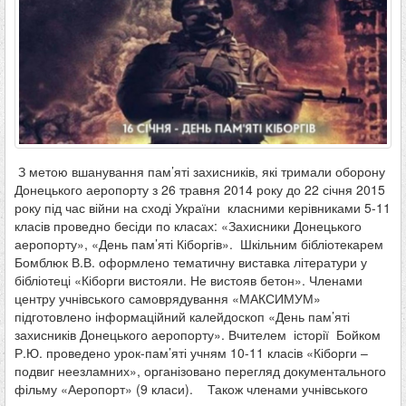
З метою вшанування пам’яті захисників, які тримали оборону
Донецького аеропорту з 26 травня 2014 року до 22 січня 2015
року під час війни на сході України класними керівниками 5-11
класів проведно бесіди по класах: «Захисники Донецького
аеропорту», «День пам’яті Кіборгів». Шкільним бібліотекарем
Бомблюк В.В. оформлено тематичну виставка літератури у
бібліотеці «Кіборги вистояли. Не вистояв бетон». Членами
центру учнівського самоврядування «МАКСИМУМ»
підготовлено інформаційний калейдоскоп «День пам’яті
захисників Донецького аеропорту». Вчителем історії Бойком
Р.Ю. проведено урок-пам’яті учням 10-11 класів «Кіборги –
подвиг неезламних», організовано перегляд документального
фільму «Аеропорт» (9 класи). Також членами учнівського