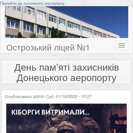
Перейти до основного матеріалу
Острозький ліцей №1
Toggl
naviga
День пам’яті захисників
Донецького аеропорту
Опубліковано
admin
Срд, 01/19/2022 - 15:27