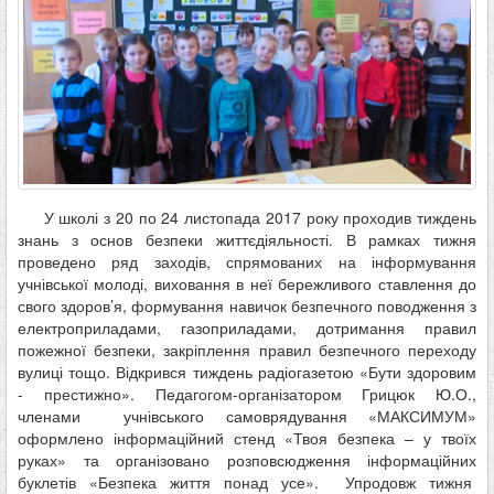
У школі з 20 по 24 листопада 2017 року проходив тиждень
знань з основ безпеки життєдіяльності. В рамках тижня
проведено ряд заходів, спрямованих на інформування
учнівської молоді, виховання в неї бережливого ставлення до
свого здоров’я, формування навичок безпечного поводження з
електроприладами, газоприладами, дотримання правил
пожежної безпеки, закріплення правил безпечного переходу
вулиці тощо. Відкрився тиждень радіогазетою «Бути здоровим
- престижно». Педагогом-організатором Грицюк Ю.О.,
членами учнівського самоврядування «МАКСИМУМ»
оформлено інформаційний стенд «Твоя безпека – у твоїх
руках» та організовано розповсюдження інформаційних
буклетів «Безпека життя понад усе». Упродовж тижня