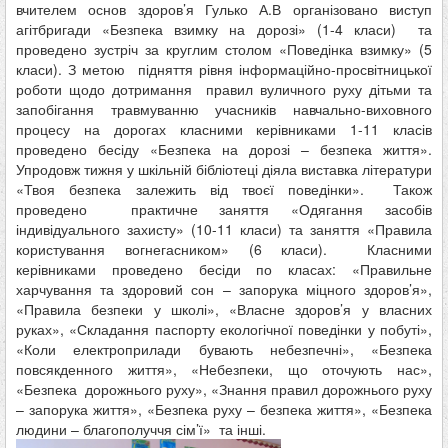
вчителем основ здоров’я Гулько А.В організовано виступ
агітбригади «Безпека взимку на дорозі» (1-4 класи) та
проведено зустріч за круглим столом «Поведінка взимку» (5
класи). З метою підняття рівня інформаційно-просвітницької
роботи щодо дотримання правил вуличного руху дітьми та
запобігання травмуванню учасників навчально-виховного
процесу на дорогах класними керівниками 1-11 класів
проведено бесіду «Безпека на дорозі – безпека життя».
Упродовж тижня у шкільній бібліотеці діяла виставка літератури
«Твоя безпека залежить від твоєї поведінки». Також
проведено практичне заняття «Одягання засобів
індивідуального захисту» (10-11 класи) та заняття «Правила
користування вогнегасником» (6 класи). Класними
керівниками проведено бесіди по класах: «Правильне
харчування та здоровий сон – запорука міцного здоров’я»,
«Правила безпеки у школі», «Власне здоров’я у власних
руках», «Складання паспорту екологічної поведінки у побуті»,
«Коли електроприлади бувають небезпечні», «Безпека
повсякденного життя», «Небезпеки, що оточують нас»,
«Безпека дорожнього руху», «Знання правил дорожнього руху
– запорука життя», «Безпека руху – безпека життя», «Безпека
людини – благополуччя сім’ї» та інші.