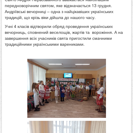
передноворічним святом, яке відзначається 13 грудня.
Андріївські вечорниці – одна з найцікавіших українських
традицій, що крізь віки дійшла до нашого часу.
Учні 4 класів відтворили обряд проведення українських
вечорниць, сповнений веселощів, жартів та ворожіння. А на
завершення всіх учасників свята пригостили смачними
традиційними українськими варениками.