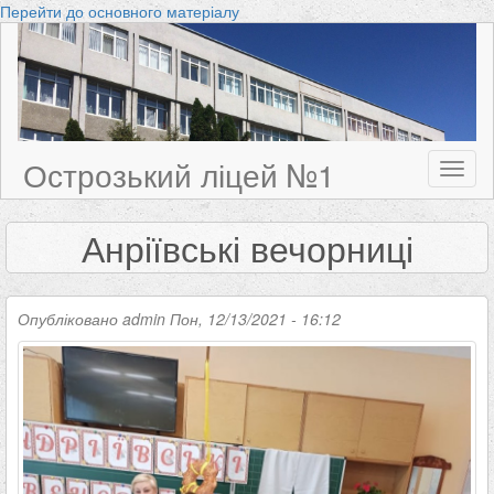
Перейти до основного матеріалу
Острозький ліцей №1
Toggl
naviga
Анріївські вечорниці
Опубліковано
admin
Пон, 12/13/2021 - 16:12