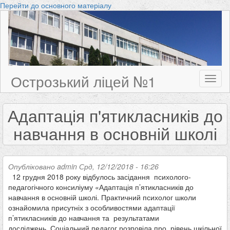
Перейти до основного матеріалу
Острозький ліцей №1
Toggl
naviga
Адаптація п'ятикласників до
навчання в основній школі
Опубліковано
admin
Срд, 12/12/2018 - 16:26
12 грудня 2018 року відбулось засідання психолого-
педагогічного консиліуму «Адаптація п’ятикласників до
навчання в основній школі. Практичний психолог школи
ознайомила присутніх з особливостями адаптації
п’ятикласників до навчання та результатами
досліджень. Соціальний педагог розповіла про рівень шкільної