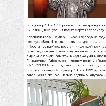
Голодомор 1932-1933 років – страшна трагедія в і
87- річниці вшанування памяті жертв Голодомору 1
Класними керівниками 5-11 класів проведено годин
голоду», «Великі жертви – невиправдані втрати», 
«Прости нас пам’яте, прости», «Нам пам’ятати треб
бібліотеці створено тематичну виставку літератур
акцію «Незабудки пам'яті», в ході якої учні 4 клас
Голодомору. Оформлено виставку-реквієм «Голод
«МАКСИМУМ» організували агіт-кампанію щодо залуч
оформили стенд «Голодомор 1932 – 1933 рр. в Украї
завершенню якої вся шкільна родина вшанувала 