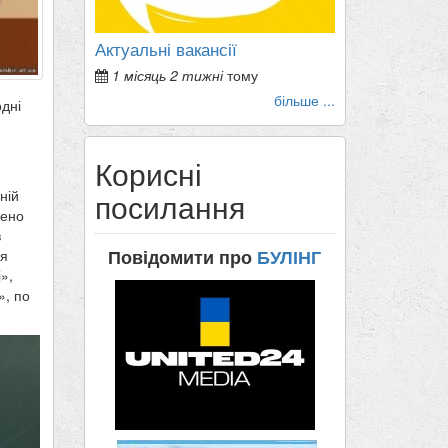
Актуальні вакансії
1 місяць 2 тижні
тому
більше ...
одні
Корисні
ній
посилання
дено
в
Повідомити про
БУЛІНГ
ня
»,
», по