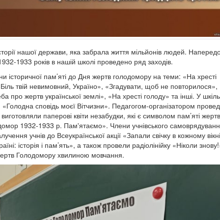
сторії нашої держави, яка забрала життя мільйонів людей. Наперед
932-1933 років в нашій школі проведено ряд заходів.
и історичної пам’яті до Дня жертв голодомору на теми: «На хресті
«Біль твій невимовний, Україно», «Згадувати, щоб не повторилося»,
а про жертв української землі», «На хресті голоду» та інші. У шкіль
и «Голодна сповідь моєї Вітчизни». Педагогом-організатором прове
ів виготовляли паперові квіти незабудки, які є символом пам’яті жерт
омор 1932-1933 р. Пам'ятаємо». Члени учнівського самоврядуван
ення учнів до Всеукраїнської акції «Запали свічку в кожному вікні
ні: історія і пам’ять», а також провели радіолінійку «Ніколи знову!
жертв Голодомору хвилиною мовчання.