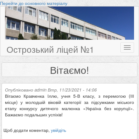
Перейти до основного матеріалу
Острозький ліцей №1
Toggl
naviga
Вітаємо!
Опубліковано
admin
Втр, 11/23/2021 - 14:06
Вітаємо Кравченка Іллю, учня 5-В класу, з перемогою (ІІІ
місце) у молодшій віковій категорії за підсумками міського
етапу конкурсу дитячого малюнка «Україна без корупції».
Бажаємо подальших успіхів!
Щоб додати коментар,
увійдіть