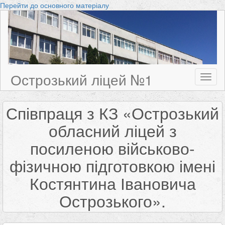
Перейти до основного матеріалу
Острозький ліцей №1
Toggl
naviga
Співпраця з КЗ «Острозький
обласний ліцей з
посиленою військово-
фізичною підготовкою імені
Костянтина Івановича
Острозького».