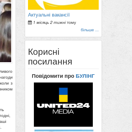
Актуальні вакансії
1 місяць 2 тижні
тому
більше ...
Корисні
посилання
ливого
Повідомити про
БУЛІНГ
 нагоди
коли з
вником
ть
годні,
наші
.