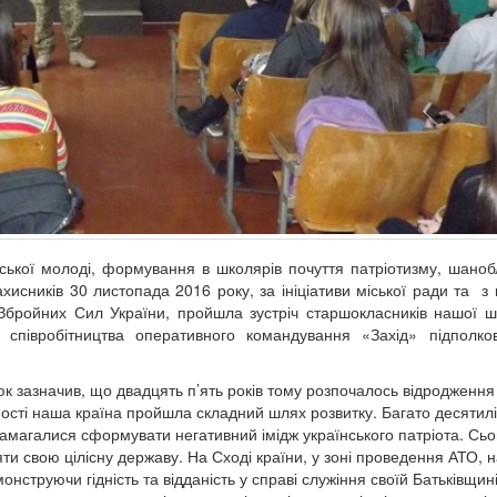
вської молоді, формування в школярів почуття патріотизму, шаноб
хисників 30 листопада 2016 року, за ініціативи міської ради та з
Збройних Сил України, пройшла зустріч старшокласників нашої ш
о співробітництва оперативного командування «Захід» підполко
юк зазначив, що двадцять п’ять років тому розпочалось відродження
ності наша країна пройшла складний шлях розвитку. Багато десятилі
намагалися сформувати негативний імідж українського патріота. Сьо
ти свою цілісну державу. На Сході країни, у зоні проведення АТО, 
нструючи гідність та відданість у справі служіння своїй Батьківщині