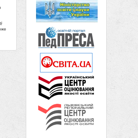
я
і
оже