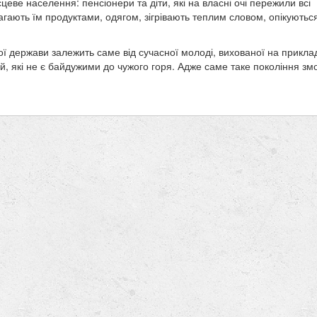
цеве населення: пенсіонери та діти, які на власні очі пережили всі
агають їм продуктами, одягом, зігрівають теплим словом, опікуютьс
 держави залежить саме від сучасної молоді, вихованої на приклад
дей, які не є байдужими до чужого горя. Адже саме таке покоління зм