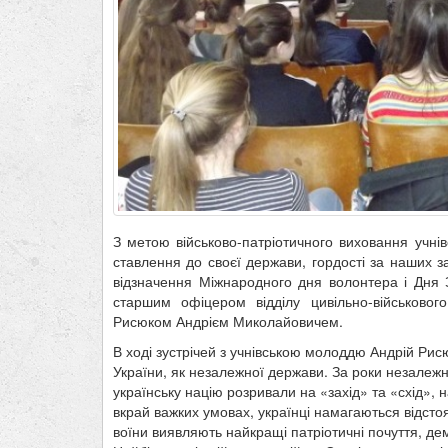
З метою військово-патріотичного виховання учні
ставлення до своєї держави, гордості за наших за
відзначення Міжнародного дня волонтера і Дня 
старшим офіцером відділу цивільно-військовог
Рисюком Андрієм Миколайовичем.
В ході зустрічей з учнівською молоддю Андрій Рис
України, як незалежної держави. За роки незалеж
українську націю розривали на «захід» та «схід», 
вкрай важких умовах, українці намагаються відстоя
воїни виявляють найкращі патріотичні почуття, демо