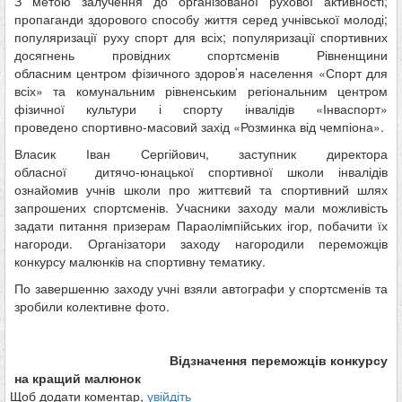
З метою залучення до організованої рухової активності;
пропаганди здорового способу життя серед учнівської молоді;
популяризації руху спорт для всіх; популяризації спортивних
досягнень провідних спортсменів Рівненщини
обласним центром фізичного здоров’я населення «Спорт для
всіх» та комунальним рівненським регіональним центром
фізичної культури і спорту інвалідів «Інваспорт»
проведено спортивно-масовий захід «Розминка від чемпіона».
Власик Іван Сергійович, заступник директора
обласної дитячо-юнацької спортивної школи інвалідів
ознайомив учнів школи про життєвий та спортивний шлях
запрошених спортсменів. Учасники заходу мали можливість
задати питання призерам Параолімпійських ігор, побачити їх
нагороди. Організатори заходу нагородили переможців
конкурсу малюнків на спортивну тематику.
По завершенню заходу учні взяли автографи у спортсменів та
зробили колективне фото.
Відзначення переможців конкурсу
на кращий малюнок
Щоб додати коментар,
увійдіть