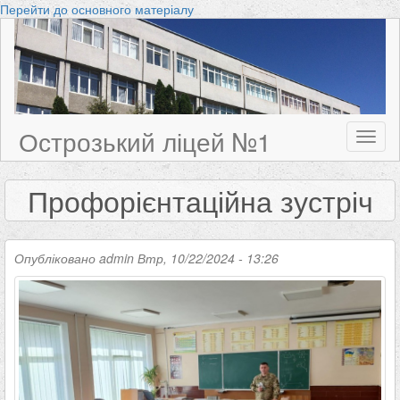
Перейти до основного матеріалу
Острозький ліцей №1
Toggl
naviga
Профорієнтаційна зустріч
Опубліковано
admin
Втр, 10/22/2024 - 13:26