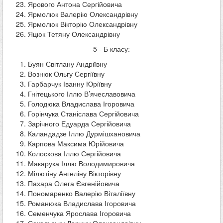
Ярового Антона Сергійовича
Ярмолюк Валерію Олександрівну
Ярмолюк Вікторію Олександрівну
Яцюк Тетяну Олександрівну
5 - Б класу:
Буян Світлану Андріївну
Вознюк Ольгу Сергіївну
Гарбарчук Іванну Юріївну
Гнітецького Іллю В’ячеславовича
Голодюка Владислава Ігоровича
Горінчука Станіслава Сергійовича
Зарічного Едуарда Сергійовича
Каландадзе Іллю Дурмішхановича
Карпова Максима Юрійовича
Колоскова Іллю Сергійовича
Макарука Іллю Володимировича
Мілютіну Ангеліну Вікторівну
Пахара Олега Євгенійовича
Пономаренко Валерію Віталіївну
Романюка Владислава Ігоровича
Семенчука Ярослава Ігоровича