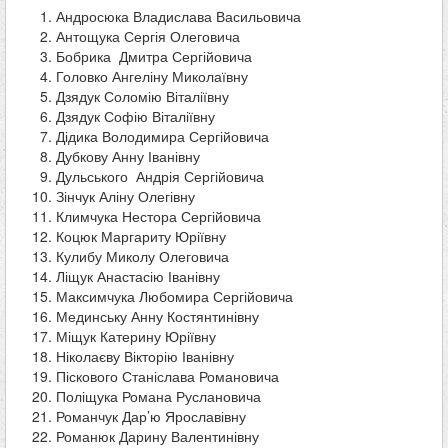
Андросюка Владислава Васильовича
Антощука Сергія Олеговича
Бобрика Дмитра Сергійовича
Головко Ангеліну Миколаївну
Дзядук Соломію Віталіївну
Дзядук Софію Віталіївну
Дідика Володимира Сергійовича
Дубкову Анну Іванівну
Дульського Андрія Сергійовича
Зінчук Аліну Олегівну
Климчука Нестора Сергійовича
Коцюк Маргариту Юріївну
Кулибу Миколу Олеговича
Ліщук Анастасію Іванівну
Максимчука Любомира Сергійовича
Мединську Анну Костянтинівну
Міщук Катерину Юріївну
Ніколаєву Вікторію Іванівну
Піскового Станіслава Романовича
Поліщука Романа Руслановича
Романчук Дар’ю Ярославівну
Романюк Дарину Валентинівну