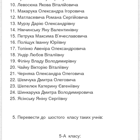
Левосюка Якова Віталійовича
Макарука Олександра Ігоровича
Матласевича Романа Сергійовича
Мурзу Дарію Олександрівну
Німчинську Яну Валентинівну
Петрука Максима В’ячеславовича
Поліщук Іванну Юріївну
Топінко Авеніра Олександровича
Ундір Любов Віталіївну
Філіну Владу Володимирівну
Чайку Вікторію Віталіївну
Черняка Олександра Олеговича
Шемчука Дмитра Олеговича
Шепелюк Катерину Євгеніївну
Шинкарука Дмитра Володимировича
Ясінську Яніну Сергіївну
Перевести до шостого класу таких учнів:
5-А класу: