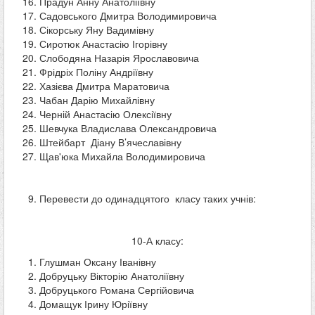
Прадун Анну Анатоліївну
Садовського Дмитра Володимировича
Сікорську Яну Вадимівну
Сиротюк Анастасію Ігорівну
Слободяна Назарія Ярославовича
Фрідріх Поліну Андріївну
Хазієва Дмитра Маратовича
Чабан Дарію Михайлівну
Черній Анастасію Олексіївну
Шевчука Владислава Олександровича
Штейбарт Діану В’ячеславівну
Щав'юка Михайла Володимировича
Перевести до одинадцятого класу таких учнів:
10-А класу:
Глушман Оксану Іванівну
Добруцьку Вікторію Анатоліївну
Добруцького Романа Сергійовича
Домащук Ірину Юріївну