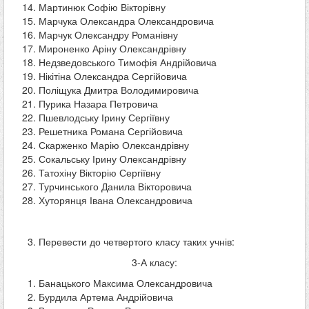
Мартинюк Софію Вікторівну
Марчука Олександра Олександровича
Марчук Олександру Романівну
Мироненко Аріну Олександрівну
Недзведовського Тимофія Андрійовича
Нікітіна Олександра Сергійовича
Поліщука Дмитра Володимировича
Пурика Назара Петровича
Пшевлодську Ірину Сергіївну
Решетника Романа Сергійовича
Скарженко Марію Олександрівну
Сокальську Ірину Олександрівну
Татохіну Вікторію Сергіївну
Турчинського Данила Вікторовича
Хуторянця Івана Олександровича
Перевести до четвертого класу таких учнів:
3-А класу:
Банацького Максима Олександровича
Бурдила Артема Андрійовича