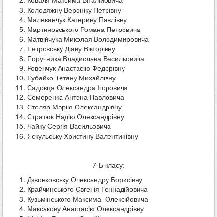
Коваля Максима Віталійовича
Колодяжну Вероніку Петрівну
Малеванчук Катерину Павлівну
Мартиновського Романа Петровича
Матвійчука Миколая Володимировича
Петровську Діану Вікторівну
Поручника Владислава Васильовича
Ровенчук Анастасію Федорівну
Рубайко Тетяну Михайлівну
Садовця Олександра Ігоровича
Семеренка Антона Павловича
Столяр Марію Олександрівну
Стратюк Надію Олександрівну
Чайку Сергія Васильовича
Яскульську Христину Валентинівну
7-Б класу:
Дзвонковську Олександру Борисівну
Крайчинського Євгенія Геннадійовича
Кузьмінського Максима Олексійовича
Максакову Анастасію Олександрівну