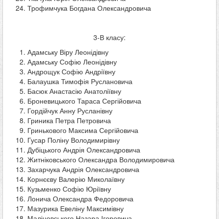
Трофимчука Богдана Олександровича
3-В класу:
Адамську Віру Леонідівну
Адамську Софію Леонідівну
Андрощук Софію Андріївну
Балаушка Тимофія Руслановича
Басюк Анастасію Анатоліївну
Броневицького Тараса Сергійовича
Гордійчук Анну Русланівну
Гриника Петра Петровича
Гринькового Максима Сергійовича
Гусар Поліну Володимирівну
Дубіцького Андрія Олександровича
Житніковського Олександра Володимировича
Захарчука Андрія Олександровича
Корнєєву Валерію Миколаївну
Кузьменко Софію Юріївну
Лонича Олександра Федоровича
Мазурика Евеліну Максимівну
Маліновського Назара Ігоровича