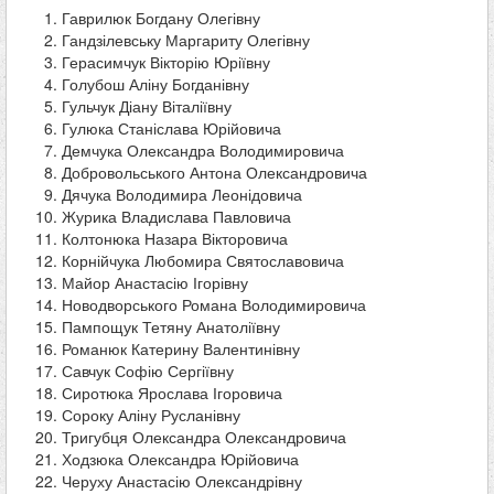
Гаврилюк Богдану Олегівну
Гандзілевську Маргариту Олегівну
Герасимчук Вікторію Юріївну
Голубош Аліну Богданівну
Гульчук Діану Віталіївну
Гулюка Станіслава Юрійовича
Демчука Олександра Володимировича
Добровольського Антона Олександровича
Дячука Володимира Леонідовича
Журика Владислава Павловича
Колтонюка Назара Вікторовича
Корнійчука Любомира Святославовича
Майор Анастасію Ігорівну
Новодворського Романа Володимировича
Пампощук Тетяну Анатоліївну
Романюк Катерину Валентинівну
Савчук Софію Сергіївну
Сиротюка Ярослава Ігоровича
Сороку Аліну Русланівну
Тригубця Олександра Олександровича
Ходзюка Олександра Юрійовича
Черуху Анастасію Олександрівну