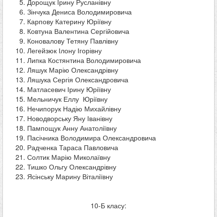
Дорощук Ірину Русланівну
Зінчука Дениса Володимировича
Карпову Катерину Юріївну
Ковтуна Валентина Сергійовича
Коновалову Тетяну Павлівну
Легейзюк Ілону Ігорівну
Липка Костянтина Володимировича
Ляшук Марію Олександрівну
Ляшука Сергія Олександровича
Матласевич Ірину Юріївну
Мельничук Еллу Юріївну
Нечипорук Надію Михайлівну
Новодворську Яну Іванівну
Пампощук Анну Анатоліївну
Пасічника Володимира Олександровича
Радченка Тараса Павловича
Солтик Марію Миколаївну
Тишко Ольгу Олександрівну
Ясінську Марину Віталіївну
10-Б класу: