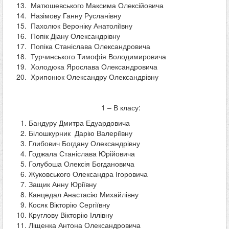
Матюшевського Максима Олексійовича
Назімову Ганну Русланівну
Пахолюк Вероніку Анатоліївну
Попік Діану Олександрівну
Попіка Станіслава Олександровича
Турчинського Тимофія Володимировича
Холодюка Ярослава Олександровича
Хрипонюк Олександру Олександрівну
1 – В класу:
Бандуру Дмитра Едуардовича
Білошкурник Дарію Валеріївну
Глибович Богдану Олександрівну
Годжала Станіслава Юрійовича
Голубоша Олексія Богдановича
Жуковського Олександра Ігоровича
Защик Анну Юріївну
Канцедал Анастасію Михайлівну
Косяк Вікторію Сергіївну
Круглову Вікторію Іллівну
Ліщенка Антона Олександровича