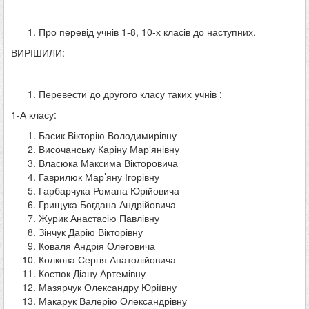
Про перевід учнів 1-8, 10-х класів до наступних.
ВИРІШИЛИ:
Перевести до другого класу таких учнів :
1-А класу:
Басик Вікторію Володимирівну
Височанську Каріну Мар’янівну
Власюка Максима Вікторовича
Гаврилюк Мар’яну Ігорівну
Гарбарчука Романа Юрійовича
Грищука Богдана Андрійовича
Журик Анастасію Павлівну
Зінчук Дарію Вікторівну
Коваля Андрія Олеговича
Колкова Сергія Анатолійовича
Костюк Діану Артемівну
Мазярчук Олександру Юріївну
Макарук Валерію Олександрівну