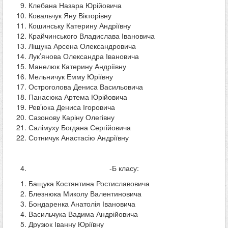
Клебана Назара Юрійовича
Ковальчук Яну Вікторівну
Кошинську Катерину Андріївну
Крайчинського Владислава Івановича
Ліщука Арсена Олександровича
Лук’янова Олександра Івановича
Манелюк Катерину Андріївну
Мельничук Емму Юріївну
Остроголова Дениса Васильовича
Панасюка Артема Юрійовича
Рев’юка Дениса Ігоровича
Сазонову Каріну Олегівну
Салімуху Богдана Сергійовича
Сотничук Анастасію Андріївну
-Б класу:
Бащука Костянтина Ростиславовича
Блезнюка Миколу Валентиновича
Бондаренка Анатолія Івановича
Васильчука Вадима Андрійовича
Друзюк Іванну Юріївну