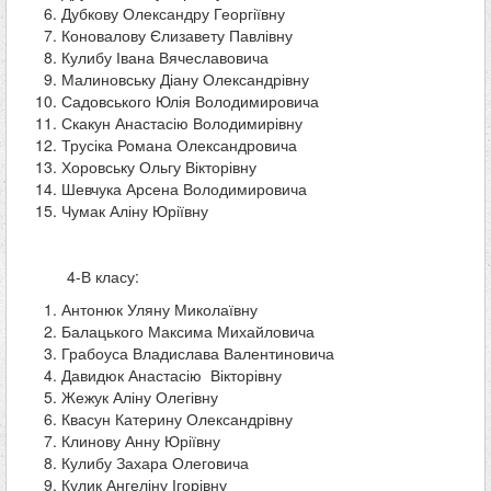
Дубкову Олександру Георгіївну
Коновалову Єлизавету Павлівну
Кулибу Івана Вячеславовича
Малиновську Діану Олександрівну
Садовського Юлія Володимировича
Скакун Анастасію Володимирівну
Трусіка Романа Олександровича
Хоровську Ольгу Вікторівну
Шевчука Арсена Володимировича
Чумак Аліну Юріївну
4-В класу:
Антонюк Уляну Миколаївну
Балацького Максима Михайловича
Грабоуса Владислава Валентиновича
Давидюк Анастасію Вікторівну
Жежук Аліну Олегівну
Квасун Катерину Олександрівну
Клинову Анну Юріївну
Кулибу Захара Олеговича
Кулик Ангеліну Ігорівну