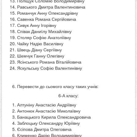
Поліщук Соломію Володимирівну
Равського Дмитра Валентиновича
Романчук Анну Олександрівну
Савенка Романа Сергійовича
Сивук Анну Ігорівну
Співак Даниїлу Михайлівну
Столяр Софію Анатоліївну
Чайку Надію Василівну
Швець Діану Сергіївну
Шемчук Ганну Олегівну
Ясінського Романа Віталійовича
Яскульську Софію Валентинівну
Перевести до сьомого класу таких учнів:
6-А класу:
Алтуніну Анастасію Андріївну
Антонюк Анастасію Миколаївну
Банацького Кирила Олександровича
Заблоцьку Олександру Юріївну
Єсіпова Дмитра Олеговича
Клименко Дарію Володимирівну