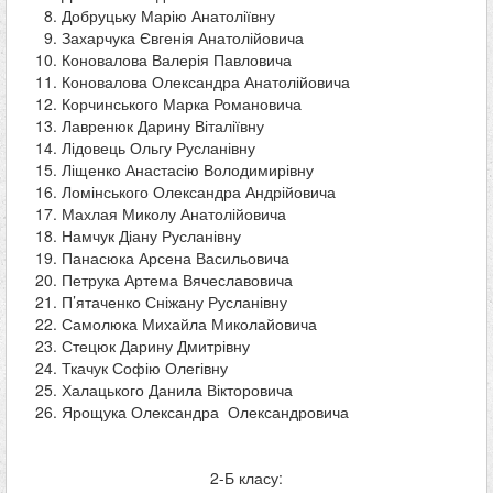
Добруцьку Марію Анатоліївну
Захарчука Євгенія Анатолійовича
Коновалова Валерія Павловича
Коновалова Олександра Анатолійовича
Корчинського Марка Романовича
Лавренюк Дарину Віталіївну
Лідовець Ольгу Русланівну
Ліщенко Анастасію Володимирівну
Ломінського Олександра Андрійовича
Махлая Миколу Анатолійовича
Намчук Діану Русланівну
Панасюка Арсена Васильовича
Петрука Артема Вячеславовича
П’ятаченко Сніжану Русланівну
Самолюка Михайла Миколайовича
Стецюк Дарину Дмитрівну
Ткачук Софію Олегівну
Халацького Данила Вікторовича
Ярощука Олександра Олександровича
2-Б класу: