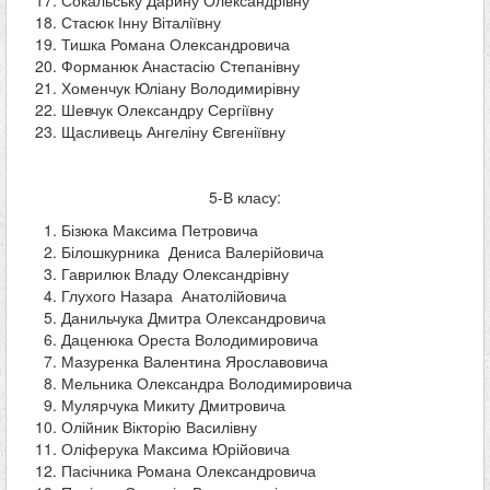
Сокальську Дарину Олександрівну
Стасюк Інну Віталіївну
Тишка Романа Олександровича
Форманюк Анастасію Степанівну
Хоменчук Юліану Володимирівну
Шевчук Олександру Сергіївну
Щасливець Ангеліну Євгеніївну
5-В класу:
Бізюка Максима Петровича
Білошкурника Дениса Валерійовича
Гаврилюк Владу Олександрівну
Глухого Назара Анатолійовича
Данильчука Дмитра Олександровича
Даценюка Ореста Володимировича
Мазуренка Валентина Ярославовича
Мельника Олександра Володимировича
Мулярчука Микиту Дмитровича
Олійник Вікторію Василівну
Оліферука Максима Юрійовича
Пасічника Романа Олександровича