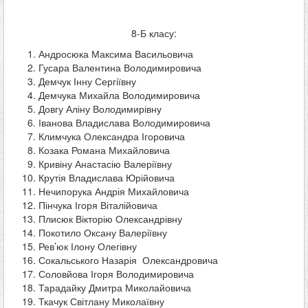
8-Б класу:
Андросюка Максима Васильовича
Гусара Валентина Володимировича
Демчук Інну Сергіївну
Демчука Михайла Володимировича
Довгу Аліну Володимирівну
Іванова Владислава Володимировича
Климчука Олександра Ігоровича
Козака Романа Михайловича
Кривіну Анастасію Валеріївну
Крутія Владислава Юрійовича
Нечипорука Андрія Михайловича
Пінчука Ігоря Віталійовича
Плисюк Вікторію Олександрівну
Покотило Оксану Валеріївну
Рев’юк Ілону Олегівну
Сокальського Назарія Олександровича
Соловйова Ігоря Володимировича
Тарадайку Дмитра Миколайовича
Ткачук Світлану Миколаївну