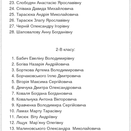
Слободян Анастасію Ярославівну
Співака Давида Михайловича
Тарасюка Андрія Миколайовича
Тарасюк Злату Ярославівну
Черній Олександру Ігорівну
Шаповалову Анну Богданівну
2-В класу:
Бабич Евеліну Володимирівну
Богіва Назарія Андрійовича
Борткова Артема Володимировича
Борчаковського Іллю Дмитровича
Вігорія Максима Сергійовича
Демчука Дмитра Олександровича
Коваля Богдана Богдановича
Ковальчука Антона Вікторовича
Кравченка Володимира Сергійовича
Ламах Марту Тарасівну
Лисюк Віту Андріївну
Ліщук Мар’яну Олегівну
Малиновського Олександра Миколайовича