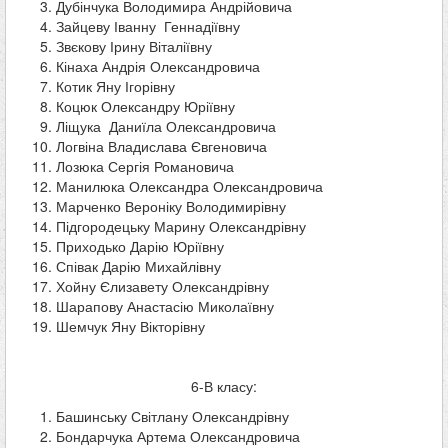
Дубінчука Володимира Андрійовича
Зайцеву Іванну Геннадіївну
Звєкову Ірину Віталіївну
Кінаха Андрія Олександровича
Котик Яну Ігорівну
Коцюк Олександру Юріївну
Ліщука Даниїла Олександровича
Логвіна Владислава Євгеновича
Лозюка Сергія Романовича
Манилюка Олександра Олександровича
Марченко Вероніку Володимирівну
Підгородецьку Марину Олександрівну
Приходько Дарію Юріївну
Співак Дарію Михайлівну
Хойну Єлизавету Олександрівну
Шарапову Анастасію Миколаївну
Шемчук Яну Вікторівну
6-В класу:
Башинську Світлану Олександрівну
Бондарчука Артема Олександровича