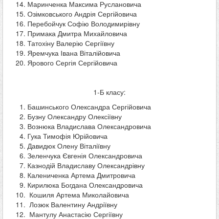
Маринченка Максима Руслановича
Озімковського Андрія Сергійовича
Перебойчук Софію Володимирівну
Примака Дмитра Михайловича
Татохіну Валерію Сергіївну
Яремчука Івана Віталійовича
Ярового Сергія Сергійовича
1-Б класу:
Башинського Олександра Сергійовича
Бузну Олександру Олексіївну
Вознюка Владислава Олександровича
Гука Тимофія Юрійовича
Давидюк Олену Віталіївну
Зеленчука Євгенія Олександровича
Казнодій Владиславу Олександрівну
Калениченка Артема Дмитровича
Кирилюка Богдана Олександровича
Кошиля Артема Миколайовича
Лозюк Валентину Андріївну
Мантулу Анастасію Сергіївну