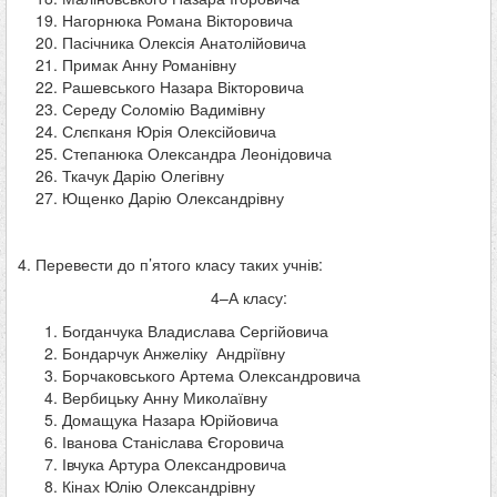
Нагорнюка Романа Вікторовича
Пасічника Олексія Анатолійовича
Примак Анну Романівну
Рашевського Назара Вікторовича
Середу Соломію Вадимівну
Слєпканя Юрія Олексійовича
Степанюка Олександра Леонідовича
Ткачук Дарію Олегівну
Ющенко Дарію Олександрівну
4. Перевести до п’ятого класу таких учнів:
4–А класу:
Богданчука Владислава Сергійовича
Бондарчук Анжеліку Андріївну
Борчаковського Артема Олександровича
Вербицьку Анну Миколаївну
Домащука Назара Юрійовича
Іванова Станіслава Єгоровича
Івчука Артура Олександровича
Кінах Юлію Олександрівну