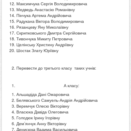
Максимчука Сергія Володимировича
Медведь Анастасію Романівну
Пінчука Артема Андрійовича
Радукана Віктора Володимировича
Рязанцеву Яну Миколаївну
Скрипковського Дмитра Сергійовича
Тивончука Микиту Петровича
Целінську Христину Андріївну
Шостак Злату Юріївну
Перевести до третього класу таких учнів:
А класу:
Альшадіда Дані Омаровича
Белявського Самуель-Андрія Андрійовича
Веремчук Олесю Вікторівну
Власюка Давіда Олеговича
Голодюк Ірину Ігорівну
Дем’янчук Анну Вікторівну
Денисюка Вадима Васильовича