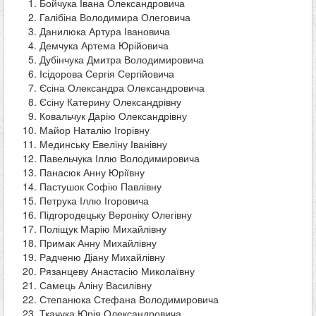
Бойчука Івана Олександровича
Галібіна Володимира Олеговича
Данилюка Артура Івановича
Демчука Артема Юрійовича
Дубінчука Дмитра Володимировича
Ісідорова Сергія Сергійовича
Єсіна Олександра Олександровича
Єсіну Катерину Олександрівну
Ковальчук Дарію Олександрівну
Майор Наталію Ігорівну
Мединську Евеліну Іванівну
Павельчука Іллю Володимировича
Панасюк Анну Юріївну
Пастушок Софію Павлівну
Петрука Іллю Ігоровича
Підгородецьку Вероніку Олегівну
Поліщук Марію Михайлівну
Примак Анну Михайлівну
Радченю Діану Михайлівну
Рязанцеву Анастасію Миколаївну
Самець Аліну Василівну
Степанюка Стефана Володимировича
Ткачука Юрія Олександровича