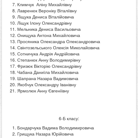
Климчук Аліну Михайлівну
Лавренюк Вероніку Віталіївну
Ліщука Дениса Віталійовича
Ліщук Ілону Олександрівну
Мельника Дениса Васильовича
Онищука Антона Михайловича
Просяника Олександра Олександровича
Свінтозельського Олексія Миколайовича
Сотничука Андрія Андрійовича
Степанюк Анну Володимирівну
Фризюк Вікторію Олександрівну
Чабана Даниїла Михайловича
Шапрана Назара Вадимовича
Якобчук Олександру Іванівну
Ярмолюк Анну Євгеніївну
6-Б класу:
Бондарчука Вадима Володимировича
Грищука Назара Юрійовича