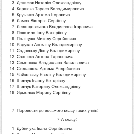
Денисюк Наталію Олександрівну
Карпюка Тараса Володимировича
Кругляка Артема Ігоровича
Ламах Вікторію Сергіївну
Левандовського Владислава Ігоровича
Покотило Інну Валеріївну
Поліщука Миколу Сергійовича
Радукан Ангеліну Володимирівну
Садовську Діану Володимирівну
Сахнюка Антона Тарасовича
Семенюка Владислава Васильовича
Степанюка Артема Андрійовича
Чайковську Евеліну Володимирівну
Шевчук Іванну Вікторівну
Шевчук Катерину Олександрівну
Ярмолюк Марину Сергіївну
Перевести до восьмого класу таких учнів:
7-А класу:
Дубінчука Івана Сергійовича