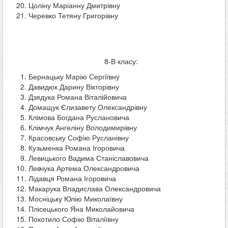
Цоліну Маріанну Дмитрівну
Черевко Тетяну Григорівну
8-В класу:
Бернацьку Марію Сергіївну
Давидюк Дарину Вікторівну
Дзядука Романа Віталійовича
Домащук Єлизавету Олександрівну
Клімова Богдана Руслановича
Клімчук Ангеліну Володимирівну
Красовську Софію Русланівну
Кузьменка Романа Ігоровича
Левицького Вадима Станіславовича
Левчука Артема Олександровича
Лідавця Романа Ігоровича
Макарука Владислава Олександровича
Мосніцьку Юлію Миколаївну
Плісецького Яна Миколайовича
Покотило Софію Віталіївну