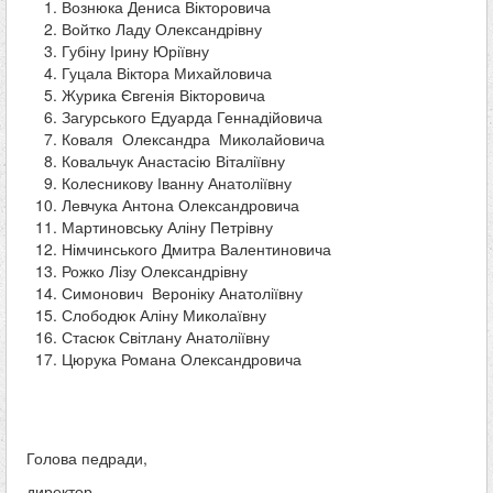
Вознюка Дениса Вікторовича
Войтко Ладу Олександрівну
Губіну Ірину Юріївну
Гуцала Віктора Михайловича
Журика Євгенія Вікторовича
Загурського Едуарда Геннадійовича
Коваля Олександра Миколайовича
Ковальчук Анастасію Віталіївну
Колесникову Іванну Анатоліївну
Левчука Антона Олександровича
Мартиновську Аліну Петрівну
Німчинського Дмитра Валентиновича
Рожко Лізу Олександрівну
Симонович Вероніку Анатоліївну
Слободюк Аліну Миколаївну
Стасюк Світлану Анатоліївну
Цюрука Романа Олександровича
Голова педради,
директор