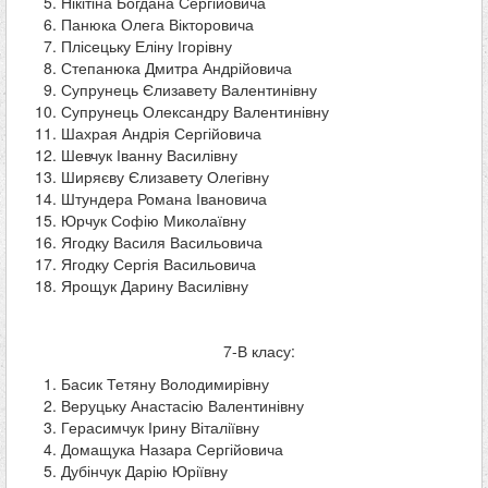
Нікітіна Богдана Сергійовича
Панюка Олега Вікторовича
Плісецьку Еліну Ігорівну
Степанюка Дмитра Андрійовича
Супрунець Єлизавету Валентинівну
Супрунець Олександру Валентинівну
Шахрая Андрія Сергійовича
Шевчук Іванну Василівну
Ширяєву Єлизавету Олегівну
Штундера Романа Івановича
Юрчук Софію Миколаївну
Ягодку Василя Васильовича
Ягодку Сергія Васильовича
Ярощук Дарину Василівну
7-В класу:
Басик Тетяну Володимирівну
Веруцьку Анастасію Валентинівну
Герасимчук Ірину Віталіївну
Домащука Назара Сергійовича
Дубінчук Дарію Юріївну