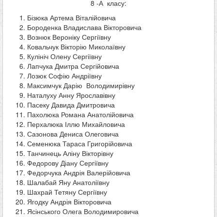
8 -А класу:
Бізюка Артема Віталійовича
Бороденка Владислава Вікторовича
Вознюк Вероніку Сергіївну
Ковальчук Вікторію Миколаївну
Кулініч Олену Сергіївну
Лапчука Дмитра Сергійовича
Лозюк Софію Андріївну
Максимчук Дарію Володимирівну
Наталуху Анну Ярославівну
Пасеку Давида Дмитровича
Пахолюка Романа Анатолійовича
Перхалюка Іллю Михайловича
Сазонова Дениса Олеговича
Семенюка Тараса Григорійовича
Танчинець Аліну Вікторівну
Федорову Діану Сергіївну
Федорчука Андрія Валерійовича
Шалабай Яну Анатоліївну
Шахрай Тетяну Сергіївну
Ягодку Андрія Вікторовича
Ясінського Олега Володимировича