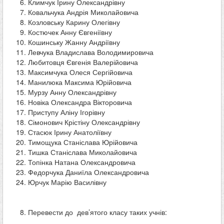
Климчук Ірину Олександрівну
Ковальчука Андрія Миколайовича
Козловську Карину Олегівну
Костючек Анну Євгеніївну
Кошинську Жанну Андріївну
Левчука Владислава Володимировича
Любитовця Євгенія Валерійовича
Максимчука Олеся Сергійовича
Манилюка Максима Юрійовича
Мурзу Анну Олександрівну
Новіка Олександра Вікторовича
Приступу Аліну Ігорівну
Сімонович Крістіну Олександрівну
Стасюк Ірину Анатоліївну
Тимощука Станіслава Юрійовича
Тишка Станіслава Миколайовича
Топінка Натана Олександровича
Федорчука Даниїла Олександровича
Юрчук Марію Василівну
Перевести до дев’ятого класу таких учнів: