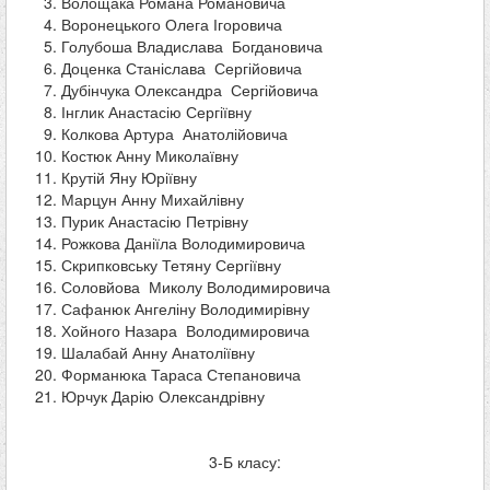
Волощака Романа Романовича
Воронецького Олега Ігоровича
Голубоша Владислава Богдановича
Доценка Станіслава Сергійовича
Дубінчука Олександра Сергійовича
Інглик Анастасію Сергіївну
Колкова Артура Анатолійовича
Костюк Анну Миколаївну
Крутій Яну Юріївну
Марцун Анну Михайлівну
Пурик Анастасію Петрівну
Рожкова Даніїла Володимировича
Скрипковську Тетяну Сергіївну
Соловйова Миколу Володимировича
Сафанюк Ангеліну Володимирівну
Хойного Назара Володимировича
Шалабай Анну Анатоліївну
Форманюка Тараса Степановича
Юрчук Дарію Олександрівну
3-Б класу: