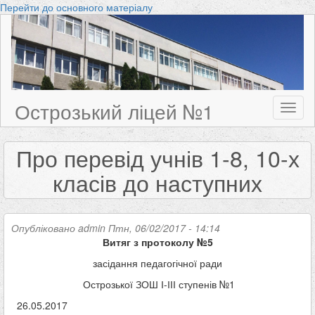
Перейти до основного матеріалу
Острозький ліцей №1
Toggl
naviga
Про перевід учнів 1-8, 10-х
класів до наступних
Опубліковано
admin
Птн, 06/02/2017 - 14:14
Витяг з протоколу №
5
засідання педагогічної ради
Острозької ЗОШ І-ІІІ ступенів №1
26.05.2017