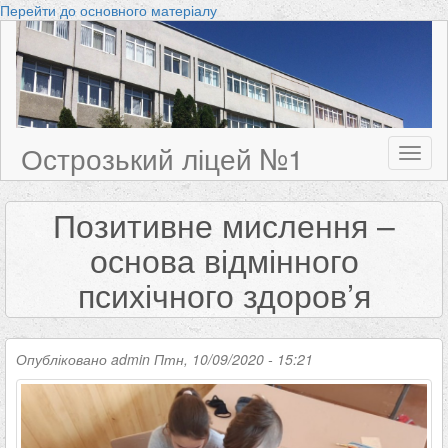
Перейти до основного матеріалу
Острозький ліцей №1
Toggl
naviga
Позитивне мислення –
основа відмінного
психічного здоров’я
Опубліковано
admin
Птн, 10/09/2020 - 15:21