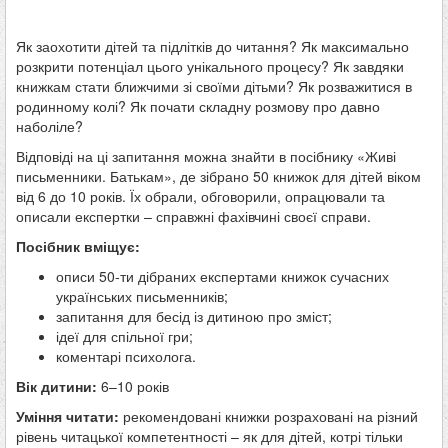
Як заохотити дітей та підлітків до читання? Як максимально
розкрити потенціал цього унікального процесу? Як завдяки
книжкам стати ближчими зі своїми дітьми? Як розважитися в
родинному колі? Як почати складну розмову про давно
наболіле?
Відповіді на ці запитання можна знайти в посібнику «Живі
письменники. Батькам», де зібрано 50 книжок для дітей віком
від 6 до 10 років. Їх обрали, обговорили, опрацювали та
описали експертки – справжні фахівчині своєї справи.
Посібник вміщує:
описи 50-ти дібраних експертами книжок сучасних
українських письменників;
запитання для бесід із дитиною про зміст;
ідеї для спільної гри;
коментарі психолога.
Вік дитини:
6–10 років
Уміння читати:
рекомендовані книжки розраховані на різний
рівень читацької компетентності – як для дітей, котрі тільки