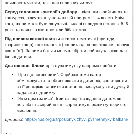
починають читати, так і для вправних читачів.
Серед головних критеріїв добору
– відзнаки в рейтингах та
конкурсах, відсутність у навчальній програмі 1–4 класів. Крім
того, твори мали бути актуальні: видані впродовж останніх 5–6
років та наявні в книгарнях чи бібліотеках.
Під описом кожної книжки є теги:
тематичні (пригоди,
тварини тощо) і психологічні (наприклад, дорослішання, пошук
свого “я”). За ними батьки можуть обрати найактуальніше для
їхньої дитини.
Два основні блоки
орієнтуватимуть у напрямах роботи:
“Про що поговорити”. Серйозні теми варто
обмірковувати та обговорювати з дитиною, спостерігати
за її реакцією, ставити запитання, вислуховувати думку й
надавати підтримку.
“Як із цим гратися”. Ігри та творчі завдання до текстів
поглиблять сприйняття і сприятимуть розвитку творчого
мислення.
Джерело:
https://nus.org.ua/posibnyk-zhyvi-pysmennyky-batkam/