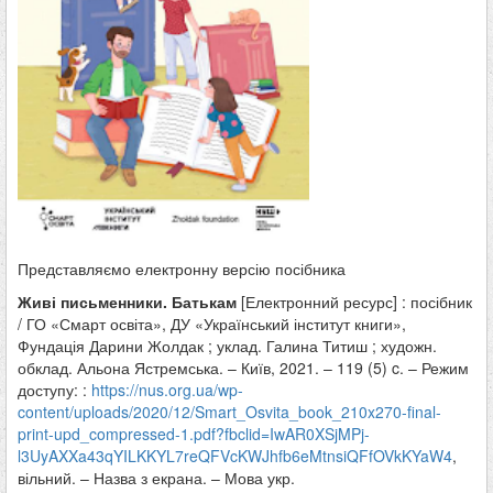
Представляємо електронну версію посібника
Живі письменники. Батькам
[Електронний ресурс] : посібник
/ ГО «Смарт освіта», ДУ «Український інститут книги»,
Фундація Дарини Жолдак ; уклад. Галина Титиш ; художн.
обклад. Альона Ястремська. – Київ, 2021. – 119 (5) c. – Режим
доступу: :
https://nus.org.ua/wp-
content/uploads/2020/12/Smart_Osvita_book_210x270-final-
print-upd_compressed-1.pdf?fbclid=IwAR0XSjMPj-
l3UyAXXa43qYILKKYL7reQFVcKWJhfb6eMtnsiQFfOVkKYaW4
,
вільний. – Назва з екрана. – Мова укр.