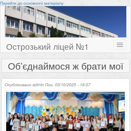
Перейти до основного матеріалу
Острозький ліцей №1
Toggl
naviga
Об’єднаймося ж брати мої
Опубліковано
admin
Пон, 03/10/2025 - 16:07