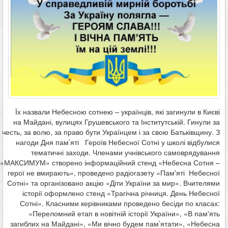
Їх назвали Небесною сотнею – українців, які загинули в Києві
на Майдані, вулицях Грушевського та Інститутській. Гинули за
честь, за волю, за право бути Українцем і за свою Батьківщину. З
нагоди Дня пам’яті Героїв Небесної Сотні у школі відбулися
тематичні заходи. Членами учнівського самоврядування
«МАКСИМУМ» створено інформаційний стенд «Небесна Сотня –
герої не вмирають», проведено радіогазету «Пам'яті Небесної
Сотні» та організовано акцію «Діти України за мир». Вчителями
історії оформлено стенд «Трагічна річниця. День Небесної
Сотні». Класними керівниками проведено бесіди по класах:
«Переломний етап в новітній історії України», «В пам'ять
загиблих на Майдані», «Ми вічно будем пам’ятати», «Небесна