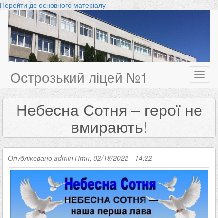
Перейти до основного матеріалу
Острозький ліцей №1
Toggl
naviga
Небесна Сотня – герої не
вмирають!
Опубліковано
admin
Птн, 02/18/2022 - 14:22