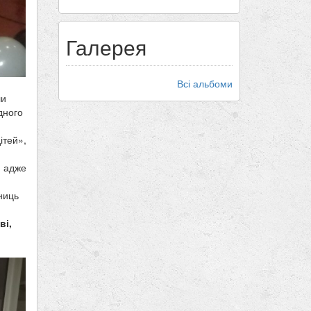
Галерея
Всі альбоми
ли
дного
ітей»,
, адже
ниць
ві,