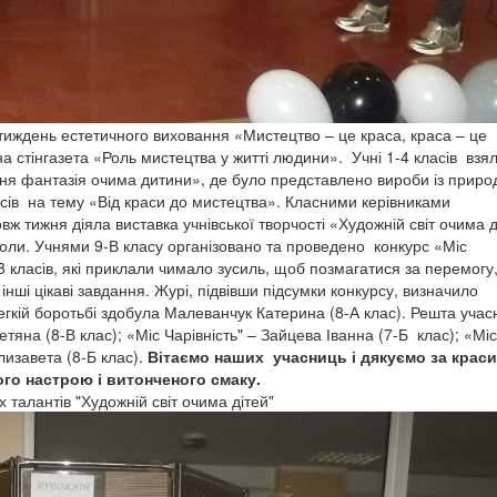
иждень естетичного виховання «Мистецтво – це краса, краса – це
 стінгазета «Роль мистецтва у житті людини». Учні 1-4 класів взя
ння фантазія очима дитини», де було представлено вироби із приро
сів на тему «Від краси до мистецтва». Класними керівниками
вж тижня діяла виставка учнівської творчості «Художній світ очима д
оли. Учнями 9-В класу організовано та проведено конкурс «Міс
 класів, які приклали чимало зусиль, щоб позмагатися за перемогу
інші цікаві завдання. Журі, підвівши підсумки конкурсу, визначило
гкій боротьбі здобула Малеванчук Катерина (8-А клас). Решта учас
тяна (8-В клас); «Міс Чарівність" – Зайцева Іванна (7-Б клас); «Міс
лизавета (8-Б клас).
Вітаємо наших учасниць
і дякуємо за краси
вого настрою і витонченого смаку.
 талантів "Художній світ очима дітей"