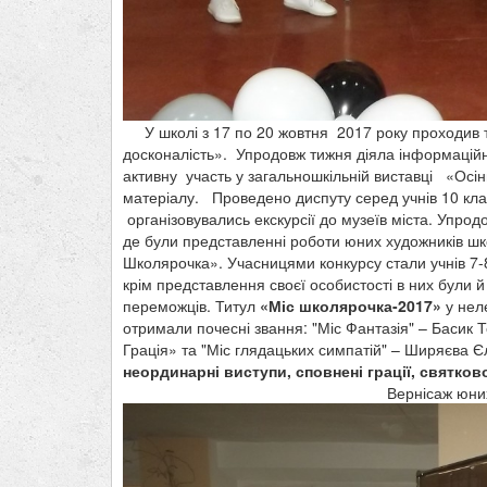
У школі з 17 по 20 жовтня 2017 року проходив т
досконалість». Упродовж тижня діяла інформаційна
активну участь у загальношкільній виставці «Осі
матеріалу. Проведено диспуту серед учнів 10 кла
організовувались екскурсії до музеїв міста. Упродо
де були представленні роботи юних художників шк
Школярочка». Учасницями конкурсу стали учнів 7-8
крім представлення своєї особистості в них були й 
переможців. Титул
«Міс школярочка-2017»
у неле
отримали почесні звання: "Міс Фантазія" – Басик Те
Грація» та "Міс глядацьких симпатій" – Ширяєва Є
неординарні виступи,
сповнені грації, святко
Вернісаж юних