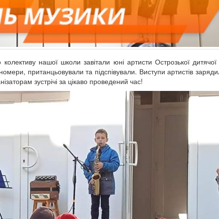
о колективу нашої школи завітали юні артисти Острозької дитячої
номери, пританцьовували та підспівували. Виступи артистів заряди
ізаторам зустрічі за цікаво проведений час!